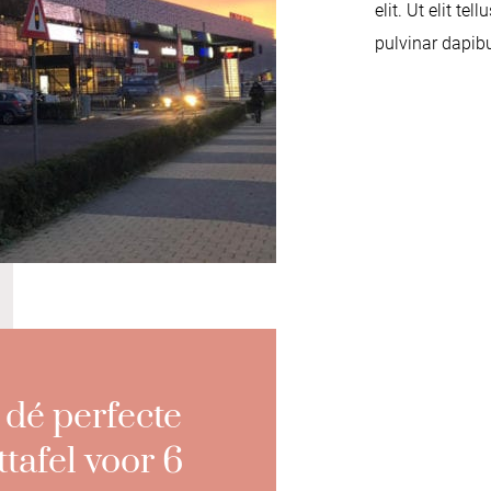
elit. Ut elit te
pulvinar dapibu
dé perfecte
ttafel voor 6