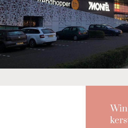
Win 
kers