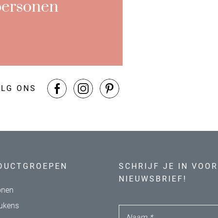
personen
LG ONS
DUCTGROEPEN
SCHRIJF JE IN VOOR
NIEUWSBRIEF!
nen
ukens
Naam
*