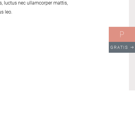
llus, luctus nec ullamcorper mattis,
s leo.
GRATIS