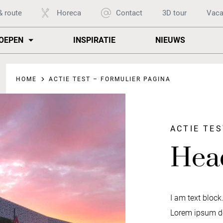
& route
Horeca
Contact
3D tour
Vaca
OEPEN
INSPIRATIE
NIEUWS
HOME
ACTIE TEST – FORMULIER PAGINA
ACTIE TE
Head
I am text block.
Lorem ipsum do