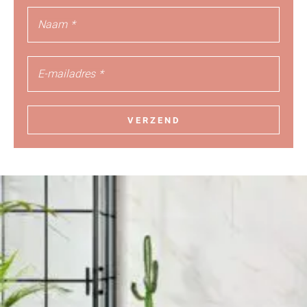
Naam
*
E-mailadres
*
VERZEND