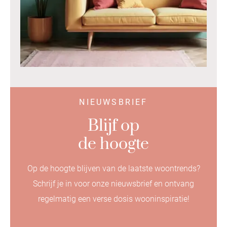
NIEUWSBRIEF
Blijf op
de hoogte
Op de hoogte blijven van de laatste woontrends?
Schrijf je in voor onze nieuwsbrief en ontvang
regelmatig een verse dosis wooninspiratie!