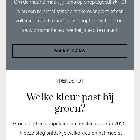
Om de maand maak jij kans op shoptegoed!
🎉 Of
je nu een minimalistische make-over plant of een
volledige transformatie, ons shoptegoed helpt om
jouw droominterieur werkelijkheid te maken.
MAAK KANS
TRENDSPOT
Welke kleur past bij
groen?
Groen blijft een populaire interieurkleur, ook in 2026.
In deze blog ontdek je welke kleuren het mooist