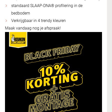
standaard SLAAP-DNA® profilering in de
bedbodem
Verkrijgbaar in 4 trendy kleuren
Maak vandaag nog je afspraak!