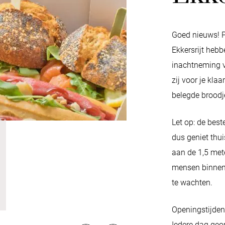
Goed nieuws! P
Ekkersrijt heb
inachtneming v
zij voor je klaa
belegde broodj
Let op: de best
dus geniet thui
aan de 1,5 met
mensen binnen,
te wachten.
Openingstijden
Iedere dag geo