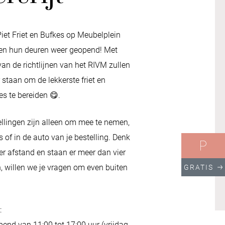
iet Friet en Bufkes op Meubelplein
ben hun deuren weer geopend! Met
an de richtlijnen van het RIVM zullen
r staan om de lekkerste friet en
es te bereiden
😋
.
ellingen zijn alleen om mee te nemen,
s of in de auto van je bestelling. Denk
er afstand en staan er meer dan vier
 willen we je vragen om even buiten
GRATIS
:
pend van 11:00 tot 17:00 uur (vrijdag