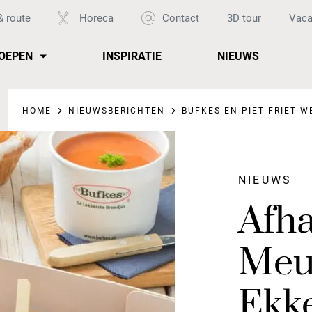
& route
Horeca
Contact
3D tour
Vaca
OEPEN
INSPIRATIE
NIEUWS
HOME
NIEUWSBERICHTEN
BUFKES EN PIET FRIET W
NIEUWS
Afha
Meu
Ekke