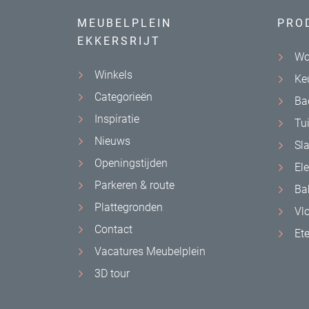
MEUBELPLEIN
PRO
EKKERSRIJT
Wo
Winkels
Ke
Categorieën
Ba
Inspiratie
Tu
Nieuws
Sl
Openingstijden
El
Parkeren & route
Ba
Plattegronden
Vl
Contact
Et
Vacatures Meubelplein
3D tour