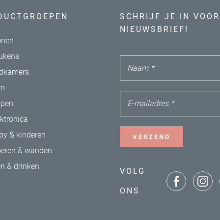
DUCTGROEPEN
SCHRIJF JE IN VOOR
NIEUWSBRIEF!
nen
ukens
Naam
*
dkamers
in
E-mailadres
*
apen
ektronica
by & kinderen
VERZEND
oeren & wanden
en & drinken
VOLG
ONS