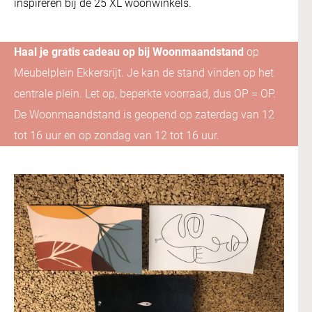
inspireren bij de 25 XL woonwinkels.
Haal je gratis cadeau op bij Woonmaandstand
op
Meubelplein Ekkersrijt. Je kan de stand vinden op het
centrale plein. Let op, beperkte voorraad, dus OP = OP.
De Woonmaandstand is geopend op zaterdag van 12
tot 16 uur en op zondag van 12 tot 16 uur.