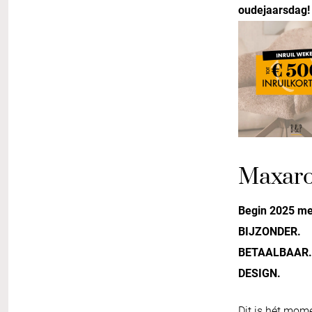
oudejaarsdag!
Maxar
Begin 2025 me
BIJZONDER.
BETAALBAAR.
DESIGN.
Dit is hét mom