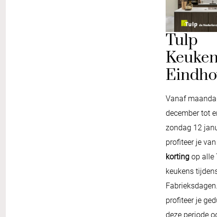
Tulp
Keuken
Eindho
Vanaf maanda
december tot 
zondag 12 janu
profiteer je va
korting
op alle
keukens tijden
Fabrieksdagen
profiteer je ge
deze periode o