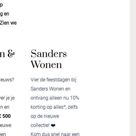
op
g en
 Zien we
n &
Sanders
Wonen
nieuws?
Vier de feestdagen bij
Sanders Wonen en
er je je
ontvang alleen nu 10%
in en
korting op alles*, zelfs
€ 500
op de nieuwe
ieuwe
collectie! ❤️
een
Kom dus snel naar een