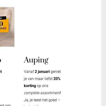
o
Auping
t
Vanaf
2 januari
geniet
je van maar liefst
20%
korting
op ons
complete assortiment
!
Ja, je leest het goed –
ent om