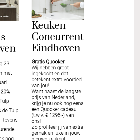
Keuken
Concurrent
s
Eindhoven
ven
Gratis Quooker
g 23
Wij hebben groot
en met
ingekocht en dat
betekent extra voordeel
ari
van
jou!
Want naast de laagste
n
20%
prijs
van
Nederland,
 Tulp
krijg je nu ook nog eens
een Quooker cadeau
s de Tulp
(t.w.v. € 1295,-)
van
. Tevens
ons!
Zo profiteer jij
van
extra
durende
gemak en luxe in jouw
ok nog
nieuwe keuken!