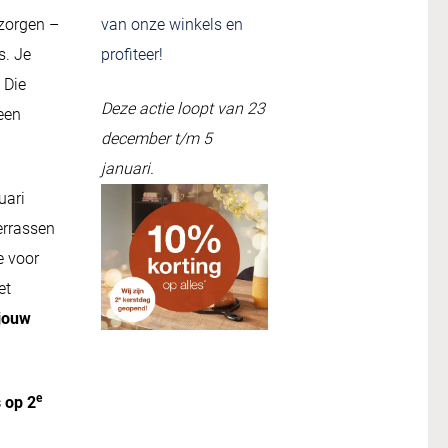
zorgen –
van onze winkels en
s. Je
profiteer!
 Die
Deze actie loopt van 23
 een
december t/m 5
januari.
uari
verrassen
e voor
et
 jouw
e
 op 2