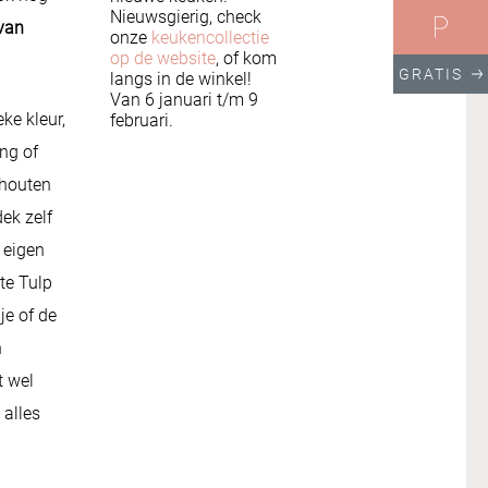
Nieuwsgierig, check
 van
onze
keukencollectie
op de website
, of kom
GRATIS
langs in de winkel!
Van
6 januari t/m 9
eke kleur,
februari.
ing of
 houten
ek zelf
 eigen
te Tulp
je of de
n
t wel
 alles