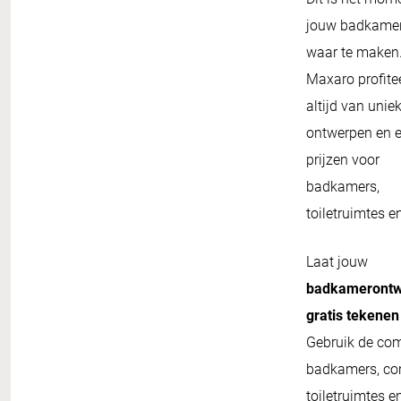
jouw badkame
waar te maken.
Maxaro profitee
altijd van unie
ontwerpen en ee
prijzen voor
badkamers,
toiletruimtes en
Laat jouw
badkameront
gratis tekenen 
Gebruik de co
badkamers, co
toiletruimtes e