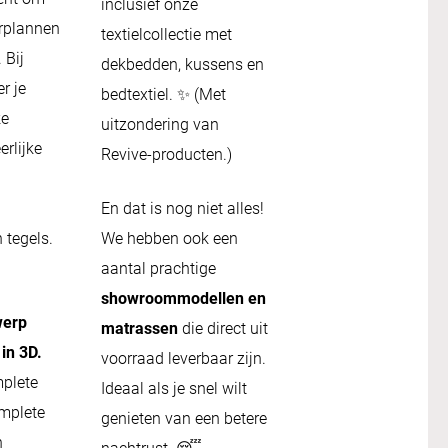
inclusief onze
rplannen
textielcollectie met
 Bij
dekbedden, kussens en
r je
bedtextiel. ✨ (Met
ke
uitzondering van
rlijke
Revive-producten.)
En dat is nog niet alles!
 tegels.
We hebben ook een
aantal prachtige
showroommodellen en
werp
matrassen
die direct uit
in 3D.
voorraad leverbaar zijn.
mplete
Ideaal als je snel wilt
mplete
genieten van een betere
n