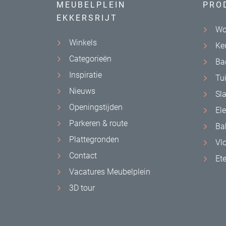
MEUBELPLEIN
PRO
EKKERSRIJT
Wo
Winkels
Ke
Categorieën
Ba
Inspiratie
Tu
Nieuws
Sl
Openingstijden
El
Parkeren & route
Ba
Plattegronden
Vl
Contact
Et
Vacatures Meubelplein
3D tour