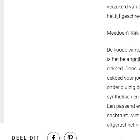
verzekerd van 
het lijf geschre
Meedoen? Klik
De koude wint
is het belangrij
dekbed. Dons, w
dekbed voor jou
onder pluizig d
synthetisch en 
Een passend en
nachtrust. Met 
uitgerust het n
DEEL DIT