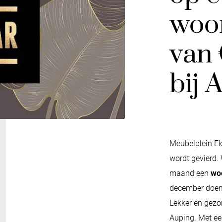
woo
van 
bij 
Meubelplein Ekk
wordt gevierd. 
maand een
woo
december doen
Lekker en gezo
Auping. Met ee