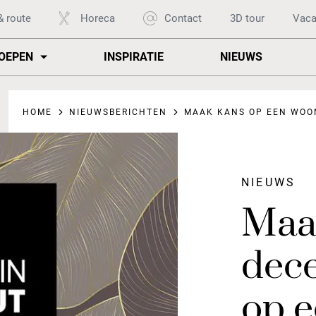
& route
Horeca
Contact
3D tour
Vaca
OEPEN
INSPIRATIE
NIEUWS
HOME
NIEUWSBERICHTEN
MAAK KANS OP EEN WOONC
NIEUWS
Maa
dec
op 