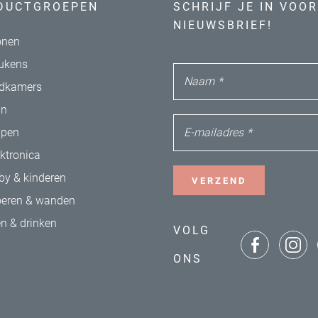
DUCTGROEPEN
SCHRIJF JE IN VOOR
NIEUWSBRIEF!
nen
ukens
Naam
*
dkamers
in
E-mailadres
*
apen
ektronica
by & kinderen
VERZEND
oeren & wanden
en & drinken
VOLG
ONS