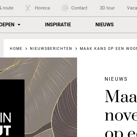
& route
Horeca
Contact
3D tour
Vaca
OEPEN
INSPIRATIE
NIEUWS
HOME
NIEUWSBERICHTEN
MAAK KANS OP EEN WOONC
NIEUWS
Maa
nov
op 