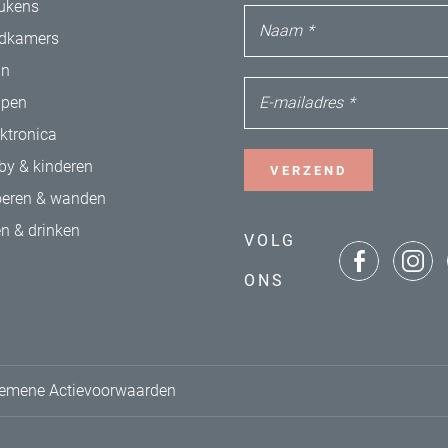
ukens
Naam
*
dkamers
in
E-mailadres
*
apen
ektronica
by & kinderen
VERZEND
oeren & wanden
en & drinken
VOLG
ONS
emene Actievoorwaarden