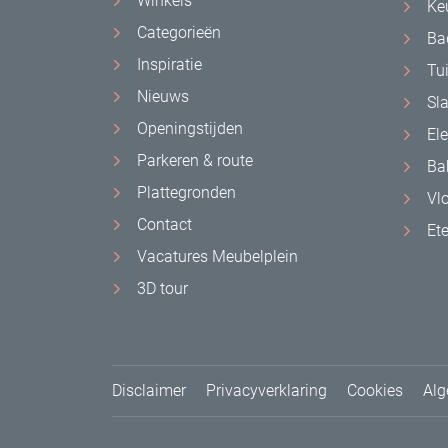
Winkels
Ke
Categorieën
Ba
Inspiratie
Tu
Nieuws
Sl
Openingstijden
El
Parkeren & route
Ba
Plattegronden
Vl
Contact
Et
Vacatures Meubelplein
3D tour
Disclaimer
Privacyverklaring
Cookies
Alg