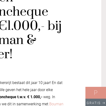
ncheque
€1.000,- bij
man &
er!
ersrijt bestaat dit jaar 10 jaar! En dat
We geven het hele jaar door elke
ncheque t.w.v. € 1.000,-
weg. In
GRATIS
 we dit in samenwerking met
Bouman