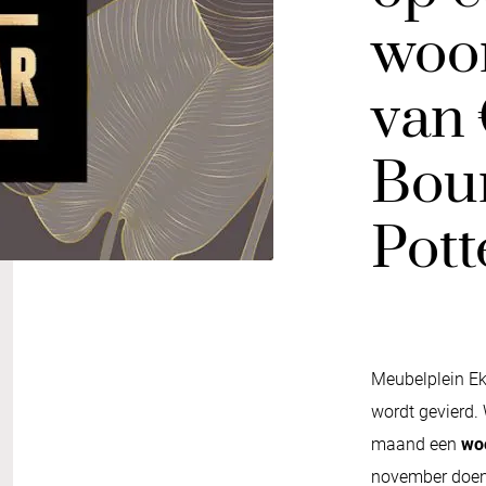
woo
van 
Bou
Pott
Meubelplein Ekk
wordt gevierd. 
maand een
woo
november doen