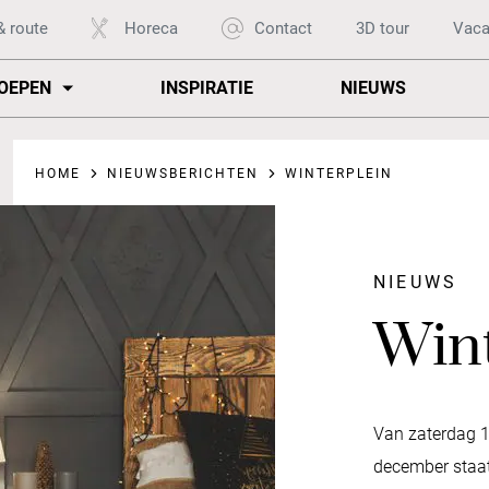
& route
Horeca
Contact
3D tour
Vaca
OEPEN
INSPIRATIE
NIEUWS
HOME
NIEUWSBERICHTEN
WINTERPLEIN
NIEUWS
Wint
Van zaterdag 
december staat 