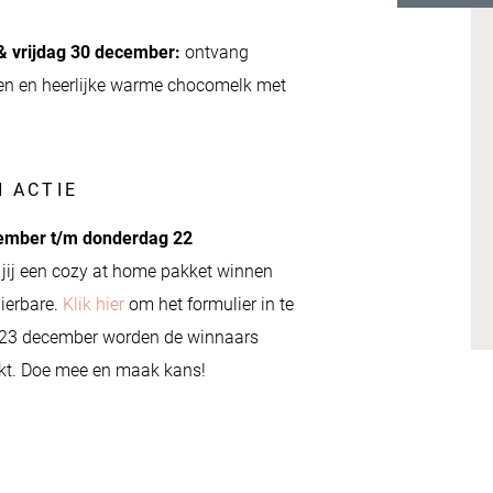
 vrijdag 30 december:
ontvang
ijen en heerlijke warme chocomelk met
N ACTIE
ember t/m donderdag 22
 jij een cozy at home pakket winnen
dierbare.
Klik hier
om het formulier in te
g 23 december worden de winnaars
t. Doe mee en maak kans!