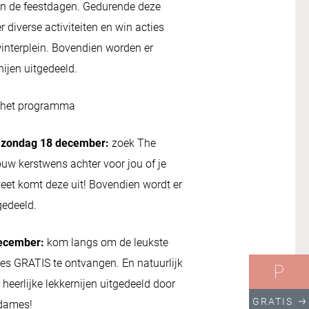
en de feestdagen. Gedurende deze
 diverse activiteiten en win acties
winterplein. Bovendien worden er
nijen uitgedeeld.
r het programma
 zondag 18 december:
zoek The
ouw kerstwens achter voor jou of je
weet komt deze uit! Bovendien wordt er
gedeeld.
ecember:
kom langs om de leukste
s GRATIS te ontvangen. En natuurlijk
heerlijke lekkernijen uitgedeeld door
GRATIS
dames!