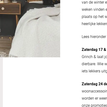
van de winter 
weken vinden er
plaats op het 
heerlijke lekker
Lees hieronde
Zaterdag 17 &
Grinch & laat j
dierbare. Wie 
iets lekkers uit
Zaterdag 24 d
woonaccessoire
worden er weer 
onze promotie