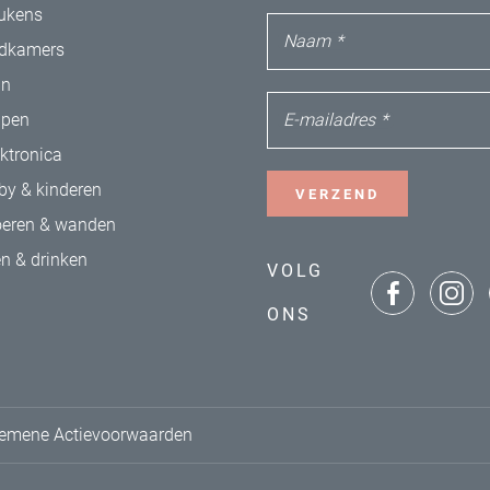
ukens
Naam
*
dkamers
in
E-mailadres
*
apen
ektronica
by & kinderen
VERZEND
oeren & wanden
en & drinken
VOLG
ONS
emene Actievoorwaarden