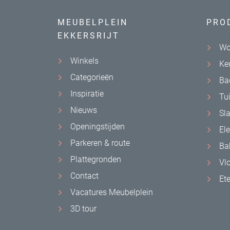
MEUBELPLEIN
PRO
EKKERSRIJT
Wo
Winkels
Ke
Categorieën
Ba
Inspiratie
Tu
Nieuws
Sl
Openingstijden
El
Parkeren & route
Ba
Plattegronden
Vl
Contact
Et
Vacatures Meubelplein
3D tour