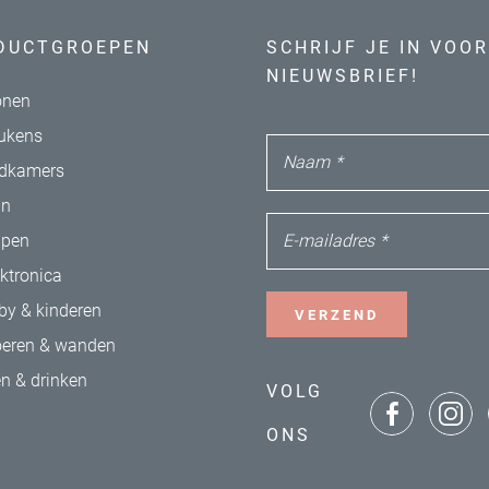
DUCTGROEPEN
SCHRIJF JE IN VOOR
NIEUWSBRIEF!
nen
ukens
Naam
*
dkamers
in
E-mailadres
*
apen
ektronica
by & kinderen
VERZEND
oeren & wanden
en & drinken
VOLG
ONS