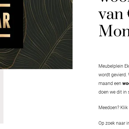
van 
Mont
Meubelplein Ekk
wordt gevierd. 
maand een
woo
doen we dit i
Meedoen? Klik
Op zoek naar i