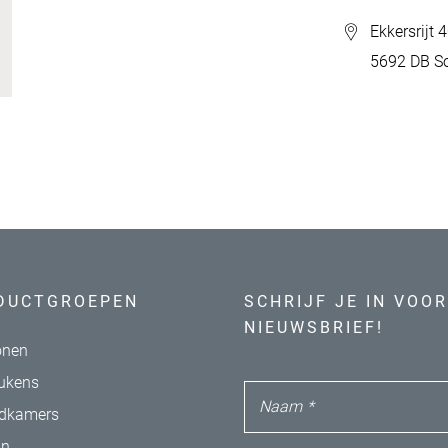
Ekkersrijt 
5692 DB S
DUCTGROEPEN
SCHRIJF JE IN VOOR
NIEUWSBRIEF!
nen
ukens
Naam
*
dkamers
in