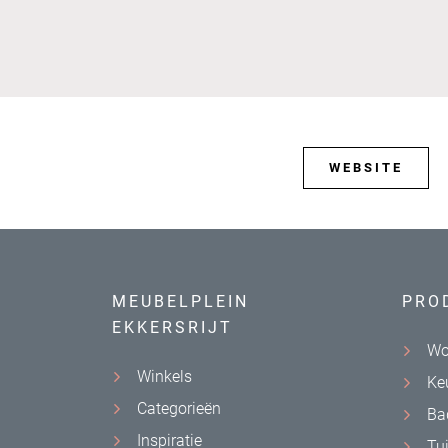
WEBSITE
MEUBELPLEIN
PRO
EKKERSRIJT
Wo
Winkels
Ke
Categorieën
Ba
Inspiratie
Tu