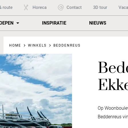
& route
Horeca
Contact
3D tour
Vaca
OEPEN
INSPIRATIE
NIEUWS
HOME
WINKELS
BEDDENREUS
Bed
Ekke
Op Woonbouleva
Beddenreus vi