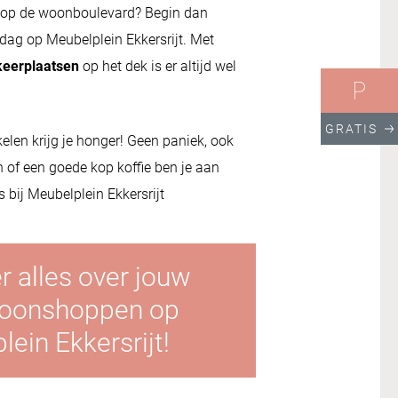
p de woonboulevard? Begin dan
 dag op Meubelplein Ekkersrijt. Met
keerplaatsen
op het dek is er altijd wel
GRATIS
elen krijg je honger! Geen paniek, ook
n of een goede kop koffie ben je aan
 bij Meubelplein Ekkersrijt
r alles over jouw
woonshoppen op
ein Ekkersrijt!