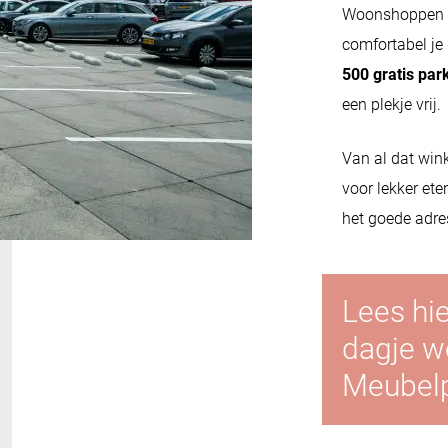
Woonshoppen o
comfortabel je
500 gratis par
een plekje vrij.
Van al dat wink
voor lekker ete
het goede adres
Lees hie
dagje 
Meubelpl