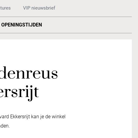
tures
VIP nieuwsbrief
OPENINGSTIJDEN
denreus
rsrijt
rd Ekkersrijt kan je de winkel
nden.