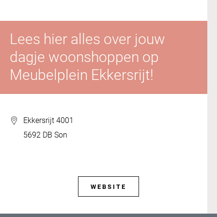
Lees hier alles over jouw
dagje woonshoppen op
Meubelplein Ekkersrijt!
Ekkersrijt 4001
5692 DB Son
WEBSITE