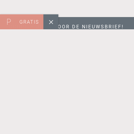
GRATIS
SCHRIJF JE IN VOOR DE NIEUWSBRIEF!
Naam
*
E-mailadres
*
VERZEND
VOLG ONS