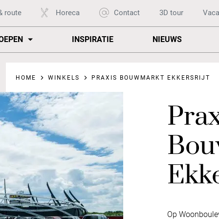
& route
Horeca
Contact
3D tour
Vaca
OEPEN
INSPIRATIE
NIEUWS
HOME
WINKELS
PRAXIS BOUWMARKT EKKERSRIJT
Prax
Bou
Ekke
Op Woonbouleva