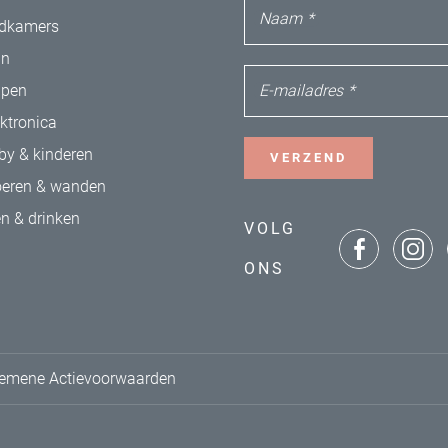
Naam
*
dkamers
in
E-mailadres
*
apen
ektronica
by & kinderen
VERZEND
oeren & wanden
en & drinken
VOLG
ONS
emene Actievoorwaarden