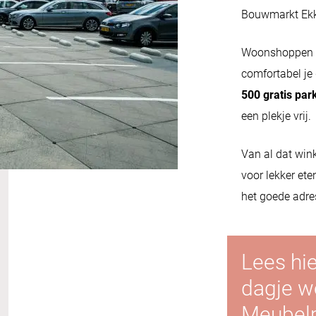
Bouwmarkt Ekke
Woonshoppen o
comfortabel je
500 gratis par
een plekje vrij.
Van al dat wink
voor lekker ete
het goede adres
Lees hie
dagje 
Meubelpl