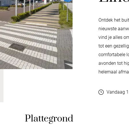
Ontdek het buit
nieuwste aanwi
vind je alles o
tot een gezellig
comfortabele l
avonden tot hip
helemaal afma
Vandaag 10
Plattegrond