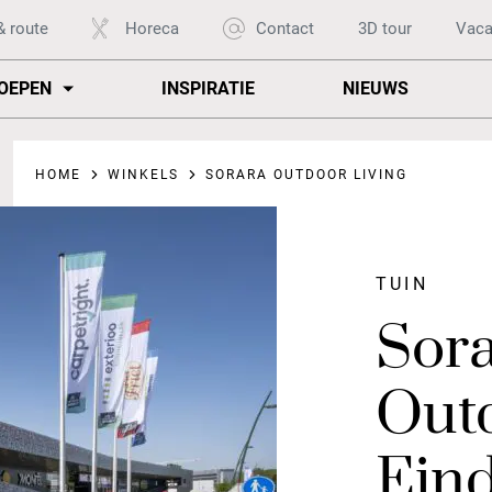
& route
Horeca
Contact
3D tour
Vaca
OEPEN
INSPIRATIE
NIEUWS
HOME
WINKELS
SORARA OUTDOOR LIVING
TUIN
Sor
Outd
Ein