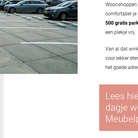
Woonshoppen o
comfortabel je
500 gratis par
een plekje vrij.
Van al dat wink
voor lekker ete
het goede adres
Lees hie
dagje 
Meubelpl