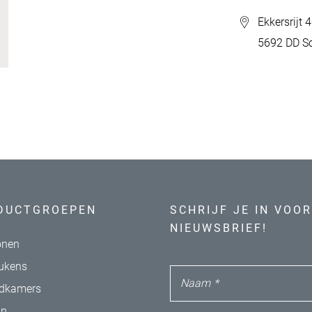
Ekkersrijt 
5692 DD S
DUCTGROEPEN
SCHRIJF JE IN VOOR
NIEUWSBRIEF!
nen
ukens
Naam
*
dkamers
in