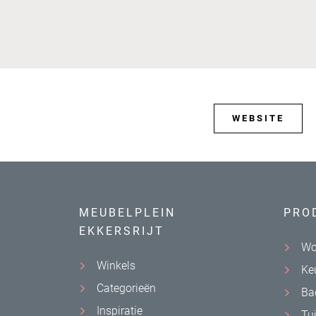
WEBSITE
MEUBELPLEIN
PRO
EKKERSRIJT
Wo
Winkels
Ke
Categorieën
Ba
Inspiratie
Tu