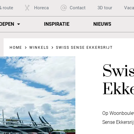
& route
Horeca
Contact
3D tour
Vaca
OEPEN
INSPIRATIE
NIEUWS
HOME
WINKELS
SWISS SENSE EKKERSRIJT
Swi
Ekke
Op Woonbouleva
Sense Ekkersrij