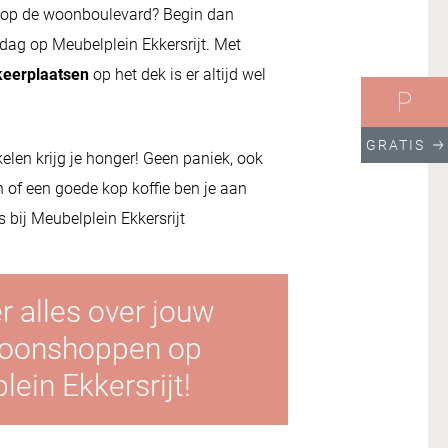
p de woonboulevard? Begin dan
 dag op Meubelplein Ekkersrijt. Met
keerplaatsen
op het dek is er altijd wel
GRATIS
elen krijg je honger! Geen paniek, ook
n of een goede kop koffie ben je aan
 bij Meubelplein Ekkersrijt
r alles over jouw
woonshoppen op
ein Ekkersrijt!