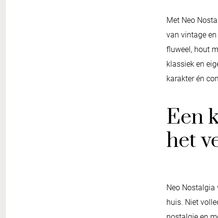
Met Neo Nostal
van vintage en
fluweel, hout m
klassiek en eige
karakter én com
Een 
het v
Neo Nostalgia 
huis. Niet voll
nostalgie en 