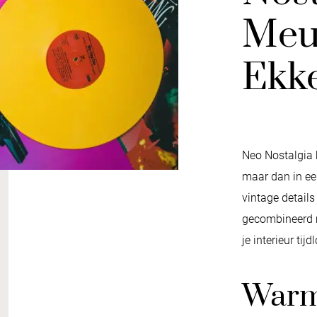
Meu
Ekke
Neo Nostalgia 
maar dan in ee
vintage detail
gecombineerd m
je interieur tij
Warm