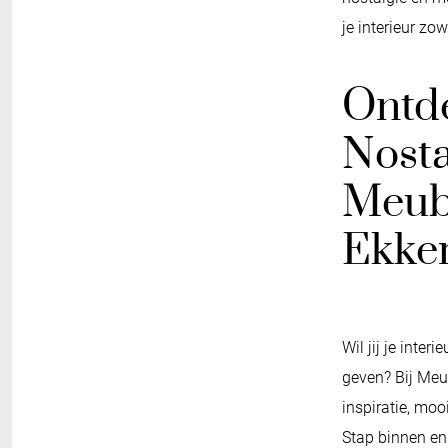
je interieur zo
Ontd
Nosta
Meub
Ekker
Wil jij je inte
geven? Bij Meub
inspiratie, moo
Stap binnen en