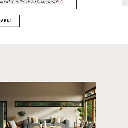
enden jullie deze boxspring?
*
JVEN!