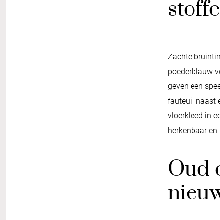
stoff
Zachte bruintin
poederblauw vo
geven een spee
fauteuil naast
vloerkleed in e
herkenbaar en
Oud 
nieu