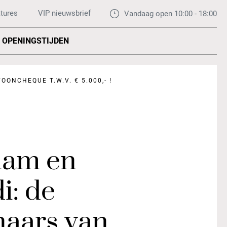
tures
VIP nieuwsbrief
Vandaag open 10:00 - 18:00
OPENINGSTIJDEN
ONCHEQUE T.W.V. € 5.000,- !
iam en
i: de
naars van