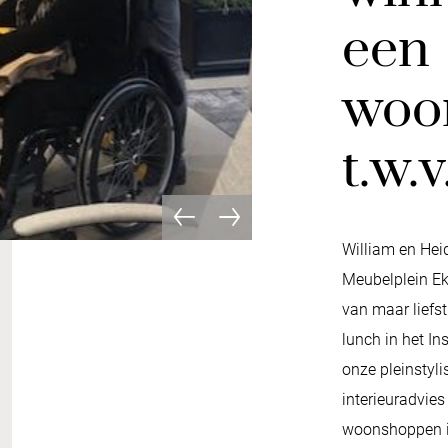
een
woo
t.w.v
William en Hei
Meubelplein Ek
van maar liefs
lunch in het Ins
onze pleinstyli
interieuradvie
woonshoppen i