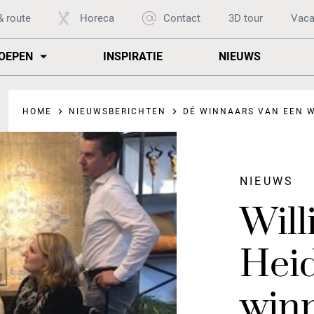
& route
Horeca
Contact
3D tour
Vaca
OEPEN
INSPIRATIE
NIEUWS
HOME
NIEUWSBERICHTEN
DÉ WINNAARS VAN EEN WO
NIEUWS
Will
Heid
win