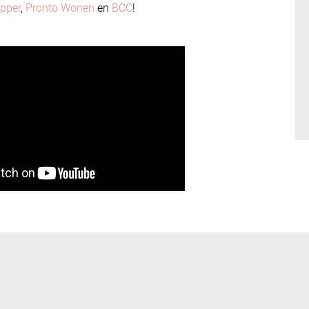
pper
,
Pronto Wonen
en
BCC
!