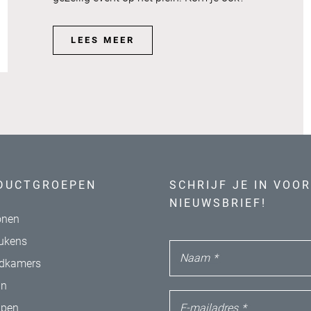
LEES MEER
DUCTGROEPEN
SCHRIJF JE IN VOOR
NIEUWSBRIEF!
nen
ukens
Naam
*
dkamers
in
E-mailadres
*
apen