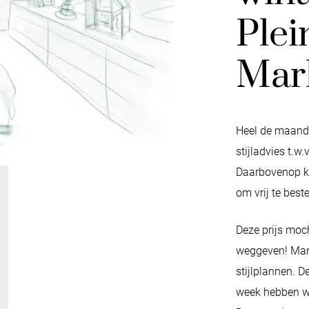
Plei
Mar
Heel de maand 
stijladvies t.w
Daarbovenop k
om vrij te best
Deze prijs moch
weggeven! Marl
stijlplannen. D
week hebben we