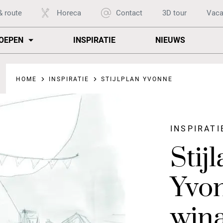
& route
Horeca
Contact
3D tour
Vaca
OEPEN
INSPIRATIE
NIEUWS
HOME
INSPIRATIE
STIJLPLAN YVONNE
INSPIRATI
Stij
Yvo
wina