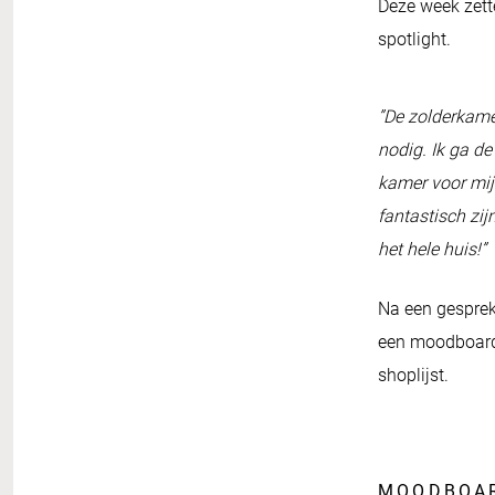
Deze week zett
spotlight.
”De zolderkamer
nodig. Ik ga d
kamer voor mij
fantastisch zij
het hele huis!”
Na een gesprek
een moodboard,
shoplijst.
MOODBOA