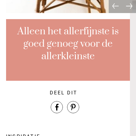
Alleen het allerfijnste is
goed genoeg voor de
allerkleinste
DEEL DIT