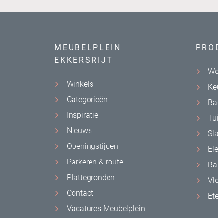
MEUBELPLEIN
PRO
EKKERSRIJT
Wo
Winkels
Ke
Categorieën
Ba
Inspiratie
Tu
Nieuws
Sl
Openingstijden
El
Parkeren & route
Ba
Plattegronden
Vl
Contact
Et
Vacatures Meubelplein