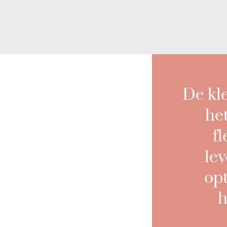
De kl
he
fl
le
op
h