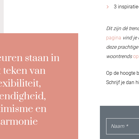
3 inspiratie
Dit zijn dé tr
pagina
vind je
deze prachtige
euren staan in
woontrends
op
t teken van
Op de hoogte bl
exibiliteit,
Schrijf je dan 
vendigheid,
timisme en
armonie
Naam
*