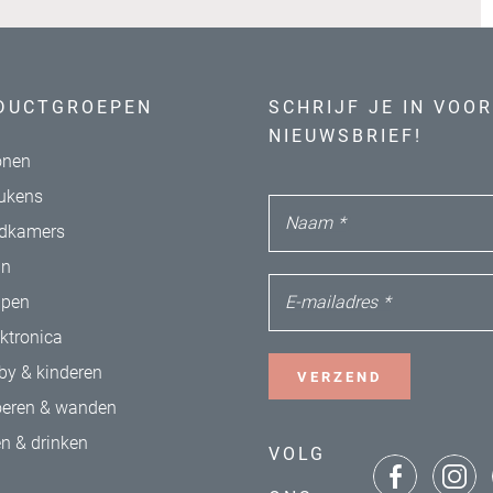
DUCTGROEPEN
SCHRIJF JE IN VOOR
NIEUWSBRIEF!
nen
ukens
Naam
*
dkamers
in
E-mailadres
*
apen
ektronica
by & kinderen
VERZEND
oeren & wanden
en & drinken
VOLG