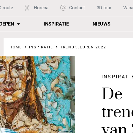
& route
Horeca
Contact
3D tour
Vaca
OEPEN
INSPIRATIE
NIEUWS
HOME
INSPIRATIE
TRENDKLEUREN 2022
INSPIRATI
De
tren
van